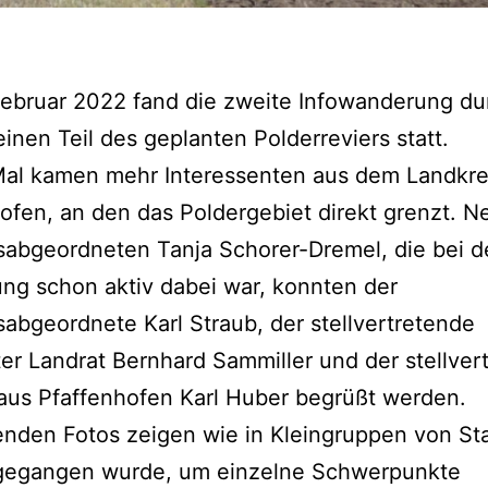
Februar 2022 fand die zweite Infowanderung du
einen Teil des geplanten Polderreviers statt.
Mal kamen mehr Interessenten aus dem Landkre
ofen, an den das Poldergebiet direkt grenzt. N
abgeordneten Tanja Schorer-Dremel, die bei d
ng schon aktiv dabei war, konnten der
abgeordnete Karl Straub, der stellvertretende
ter Landrat Bernhard Sammiller und der stellver
aus Pfaffenhofen Karl Huber begrüßt werden.
enden Fotos zeigen wie in Kleingruppen von St
 gegangen wurde, um einzelne Schwerpunkte