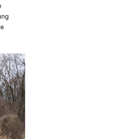
e
ung
ie