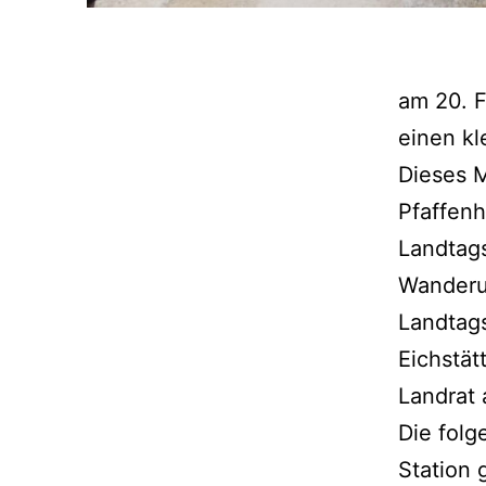
am 20. 
einen kl
Dieses 
Pfaffenh
Landtags
Wanderu
Landtags
Eichstät
Landrat 
Die folg
Station