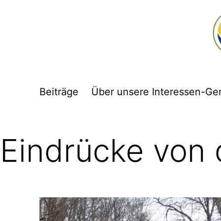
Zum
Inhalt
springen
Flutpolder
Großmehring
Beiträge
Über unsere Interessen-Ge
Eindrücke von 