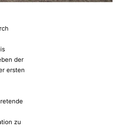
rch
is
eben der
er ersten
tretende
ation zu