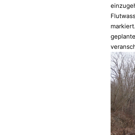
einzuge
Flutwas
markiert
geplant
veransch