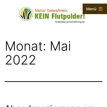
Zum
Menü
Inhalt
springen
Flutpolder
Großmehring
Monat:
Mai
2022