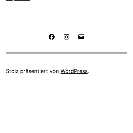
Facebook
Instagram
E-
Flutpolder
Mail
Großmehring
Stolz präsentiert von
WordPress
.