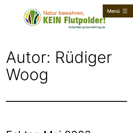
Zum
Menü
Inhalt
springen
Flutpolder
Großmehring
Autor:
Rüdiger
Woog